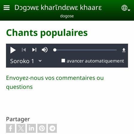
Aller au contenu principal
Dɔgɔwɛ kharɩ̃ndɛwɛ khaarɛ
Se
dogose
Chants populaires
Loaded
:
Jouer
Sourdine
0.28%
Précédent
Suivant
avancer automatiquement
Envoyez-nous vos commentaires ou
questions
Partager