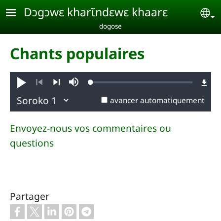
Aller au contenu principal
Dɔgɔwɛ kharɩ̃ndɛwɛ khaarɛ
Se
dogose
Chants populaires
Loaded
:
Jouer
Sourdine
0.28%
Précédent
Suivant
avancer automatiquement
Envoyez-nous vos commentaires ou
questions
Partager