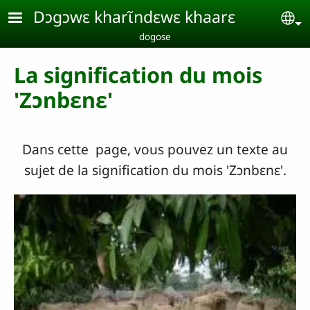
Aller au contenu principal
Dɔgɔwɛ kharɩ̃ndɛwɛ khaarɛ
Se
dogose
La signification du mois
'Zɔnbɛnɛ'
Dans cette page, vous pouvez un texte au
sujet de la signification du mois 'Zɔnbɛnɛ'.