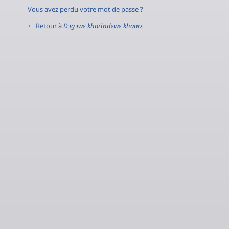
Vous avez perdu votre mot de passe ?
← Retour à
Dɔgɔwɛ kharɩ̃ndɛwɛ khaarɛ