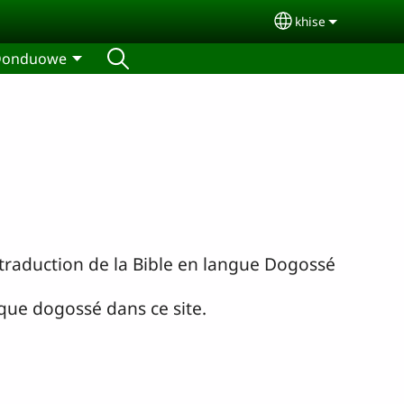
khise
Select your lan
Donduowe
 traduction de la Bible en langue Dogossé
que dogossé dans ce site.