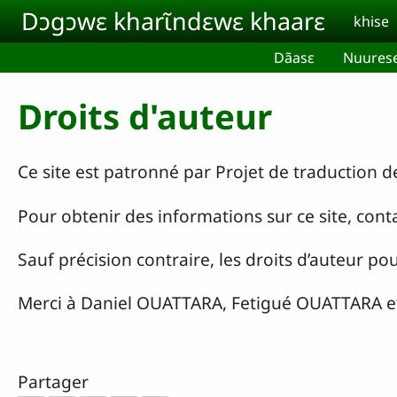
Aller au contenu principal
Dɔgɔwɛ kharɩ̃ndɛwɛ khaarɛ
khise
Dãasɛ
Nuures
Droits d'auteur
Ce site est patronné par Projet de traduction d
Pour obtenir des informations sur ce site, co
Sauf précision contraire, les droits d’auteur 
Merci à Daniel OUATTARA, Fetigué OUATTARA et
Partager